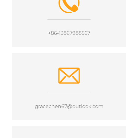
+86-13867988567
gracechen67@outlook.com