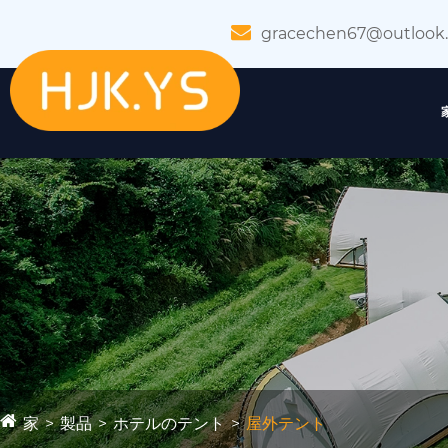
gracechen67@outlook
家
製品
ホテルのテント
屋外テント