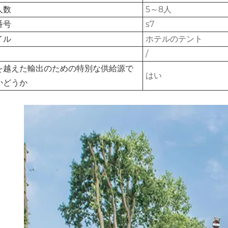
人数
5～8人
番号
s7
イル
ホテルのテント
/
を越えた輸出のための特別な供給源で
はい
かどうか