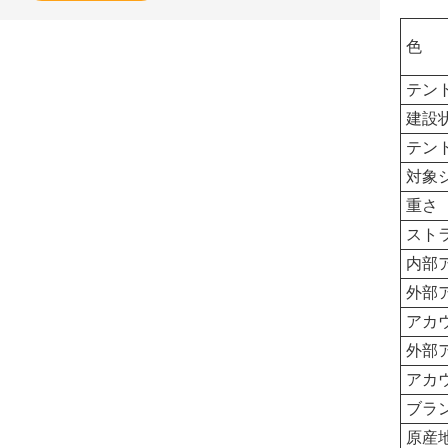
色
テン
建設
テン
対象
重さ
スト
内部
外部
アカ
外部
アカ
ブラ
原産