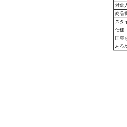
対象
商品
スタ
仕様
国境
ある