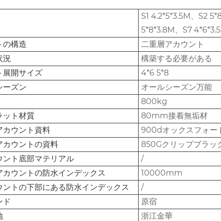
S1 4.2*5*3.5M、S2 5
5*8*3.8M、S7 4*6*3.5
トの構造
二重層アカウント
状況
構築する必要がある
ト展開サイズ
4*6 5*8
シーズン
オールシーズン万能
800kg
ラット材質
80mm接着無垢材
アカウント資料
900dオックスフォー
アカウントの資料
850Gクリップブラ
ウント底部マテリアル
/
アカウントの防水インデックス
10000mm
ウントの下部にある防水インデックス
/
ンド
原宿
地
浙江金華