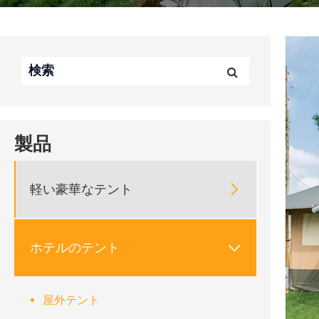
製品
軽い豪華なテント

ホテルのテント

屋外テント