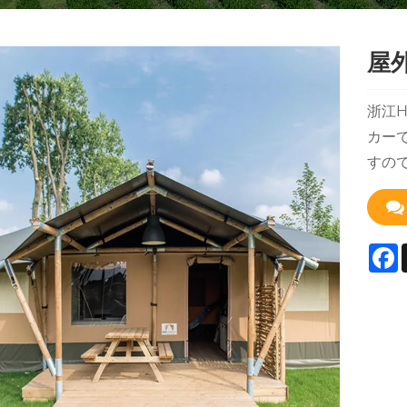
屋
浙江H
カー
すの
F