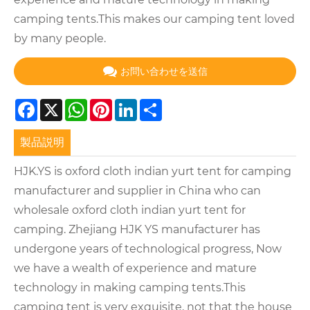
camping tents.This makes our camping tent loved
by many people.
お問い合わせを送信
Facebook
X
WhatsApp
Pinterest
LinkedIn
Share
製品説明
HJK.YS is oxford cloth indian yurt tent for camping
manufacturer and supplier in China who can
wholesale oxford cloth indian yurt tent for
camping. Zhejiang HJK YS manufacturer has
undergone years of technological progress, Now
we have a wealth of experience and mature
technology in making camping tents.This
camping tent is very exquisite, not that the house