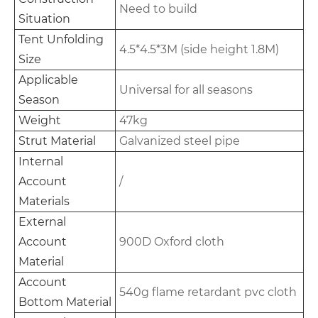
Need to build
Situation
Tent Unfolding
4.5*4.5*3M (side height 1.8M)
Size
Applicable
Universal for all seasons
Season
Weight
47kg
Strut Material
Galvanized steel pipe
Internal
Account
/
Materials
External
Account
900D Oxford cloth
Material
Account
540g flame retardant pvc cloth
Bottom Material