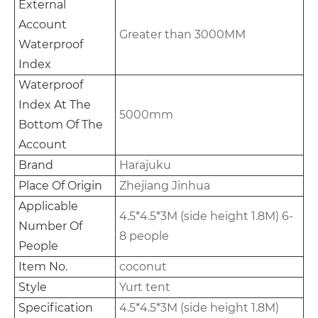
External
Account
Greater than 3000MM
Waterproof
Index
Waterproof
Index At The
5000mm
Bottom Of The
Account
Brand
Harajuku
Place Of Origin
Zhejiang Jinhua
Applicable
4.5*4.5*3M (side height 1.8M) 6-
Number Of
8 people
People
Item No.
coconut
Style
Yurt tent
Specification
4.5*4.5*3M (side height 1.8M)