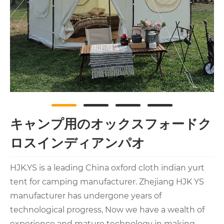
キャンプ用のオックスフォードク
ロスインディアンパオ
HJK.YS is a leading China oxford cloth indian yurt
tent for camping manufacturer. Zhejiang HJK YS
manufacturer has undergone years of
technological progress, Now we have a wealth of
experience and mature technology in making