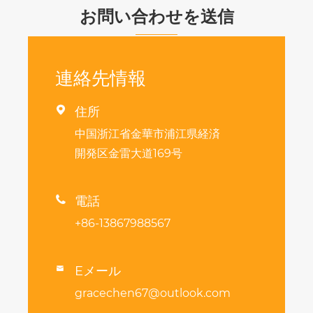
お問い合わせを送信
連絡先情報

住所
中国浙江省金華市浦江県経済
開発区金雷大道169号

電話
+86-13867988567
Eメール

gracechen67@outlook.com