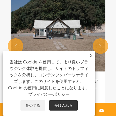


X
当社は Cookie を使用して、より良いブラ
ウジング体験を提供し、サイトのトラフィ
ックを分析し、コンテンツをパーソナライ
ホテル テント ソリューションがア
自動運転でテン
ズします。このサイトを使用すると、
 ラグジュアリー ホスピタリティの
は何ですか？
Cookie の使用に同意したことになります。
レンドをリード
プライバシーポリシー
 >>
もっと見る >>
拒否する
受け入れる



