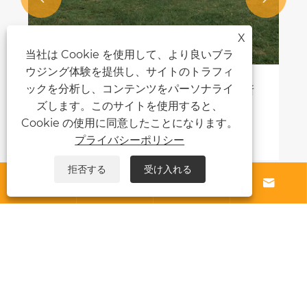
X
当社は Cookie を使用して、より良いブラ
ウジング体験を提供し、サイトのトラフィ
ックを分析し、コンテンツをパーソナライ
自動運転でテントを設置するのに良い場所
は何ですか？
ズします。このサイトを使用すると、
Cookie の使用に同意したことになります。
もっと見る >>
プライバシーポリシー
拒否する
受け入れる




私たちについて
製品
ニュース