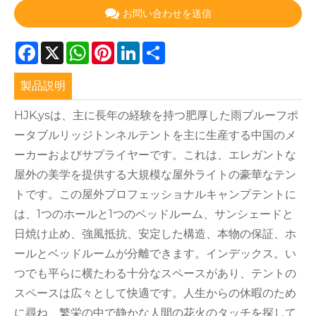
お問い合わせを送信
Facebook
X
WhatsApp
Pinterest
LinkedIn
Share
製品説明
HJK.ysは、主に長年の経験を持つ肥厚した雨プルーフポ
ータブルリッジトンネルテントを主に生産する中国のメ
ーカーおよびサプライヤーです。これは、エレガントな
屋外の美学を提供する大規模な屋外ライトの豪華なテン
トです。この屋外プロフェッショナルキャンプテントに
は、1つのホールと1つのベッドルーム、サンシェードと
日焼け止め、強風抵抗、安定した構造、本物の保証、ホ
ールとベッドルームが分離できます。インデックス。い
つでも平らに横たわる十分なスペースがあり、テントの
スペースは広々として快適です。人生からの休暇のため
に尋ね、繁栄の中で静かな人間の花火のタッチを探して