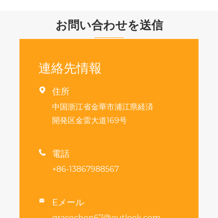
お問い合わせを送信
連絡先情報

住所
中国浙江省金華市浦江県経済
開発区金雷大道169号

電話
+86-13867988567
Eメール

gracechen67@outlook.com