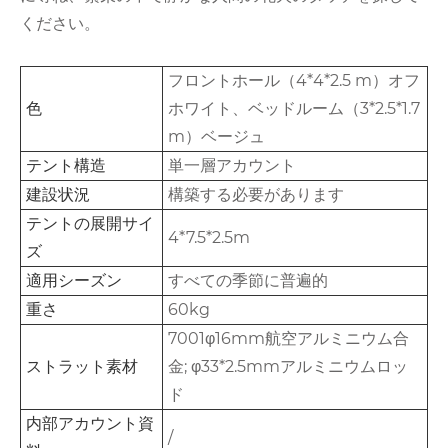
ください。
フロントホール（4*4*2.5 m）オフ
色
ホワイト、ベッドルーム（3*2.5*1.7
m）ベージュ
テント構造
単一層アカウント
建設状況
構築する必要があります
テントの展開サイ
4*7.5*2.5m
ズ
適用シーズン
すべての季節に普遍的
重さ
60kg
7001φ16mm航空アルミニウム合
ストラット素材
金; φ33*2.5mmアルミニウムロッ
ド
内部アカウント資
/