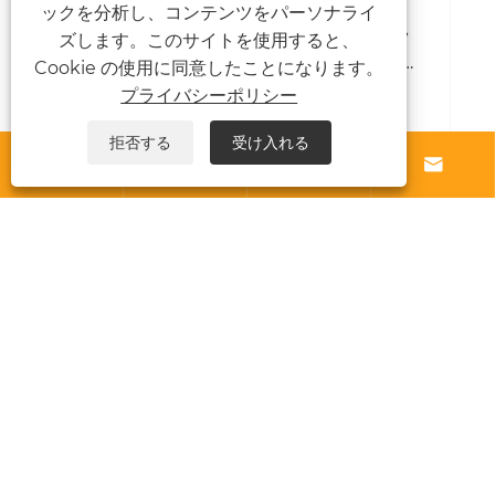
ックを分析し、コンテンツをパーソナライ
ポータブルホテルのテントは、機械的なツ
ズします。このサイトを使用すると、
ールなしで2人が組み立てることができます
Cookie の使用に同意したことになります。
か？
プライバシーポリシー
もっと見る >>
拒否する
受け入れる




私たちについて
製品
ニュース
お問い合わせ
Links
Sitemap
RSS
XML
プライバシーポリシー