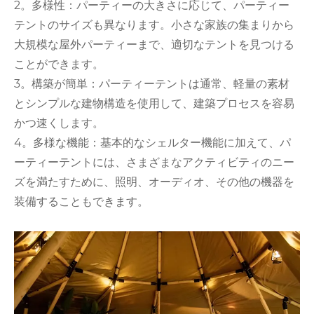
2。多様性：パーティーの大きさに応じて、パーティー
テントのサイズも異なります。小さな家族の集まりから
大規模な屋外パーティーまで、適切なテントを見つける
ことができます。
3。構築が簡単：パーティーテントは通常、軽量の素材
とシンプルな建物構造を使用して、建築プロセスを容易
かつ速くします。
4。多様な機能：基本的なシェルター機能に加えて、パ
ーティーテントには、さまざまなアクティビティのニー
ズを満たすために、照明、オーディオ、その他の機器を
装備することもできます。