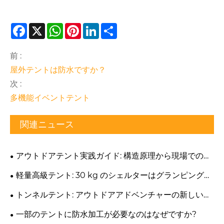
Facebook
X
WhatsApp
Pinterest
LinkedIn
Share
前 :
屋外テントは防水ですか？
次 :
多機能イベントテント
関連ニュース
アウトドアテント実践ガイド: 構造原理から現場での重
要な決定まで
軽量高級テント: 30 kg のシェルターはグランピングの
快適さとオールシーズンの耐久性を本当に両立できるの
トンネルテント: アウトドアアドベンチャーの新しい体
でしょうか?
験
一部のテントに防水加工が必要なのはなぜですか?