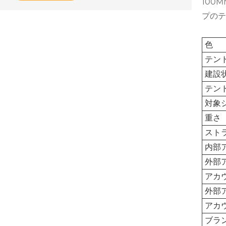
100
プのテ
色
テン
建設
テン
対象
重さ
スト
内部
外部
アカ
外部
アカ
ブラ