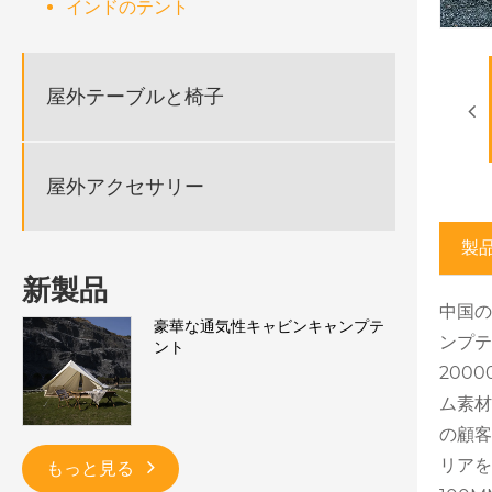
インドのテント
屋外テーブルと椅子
屋外アクセサリー
製
新製品
中国の
豪華な通気性キャビンキャンプテ
ンプテ
ント
200
ム素材
の顧客
リアを
もっと見る