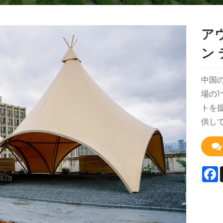
ア
ン
中国
場の1
トを
供し
F