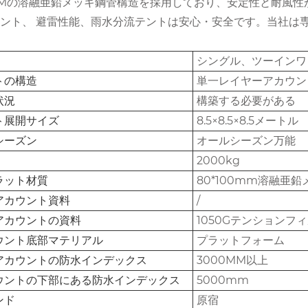
MMの溶融亜鉛メッキ鋼管構造を採用しており、安定性と耐風性
ント、 避雷性能、雨水分流テントは安心・安全です。当社は
シングル、ツーインワ
トの構造
単一レイヤーアカウン
状況
構築する必要がある
ト展開サイズ
8.5×8.5×8.5メートル
シーズン
オールシーズン万能
2000kg
ラット材質
80*100mm溶融亜
アカウント資料
/
アカウントの資料
1050Gテンションフ
ウント底部マテリアル
プラットフォーム
アカウントの防水インデックス
3000MM以上
ウントの下部にある防水インデックス
5000mm
ンド
原宿