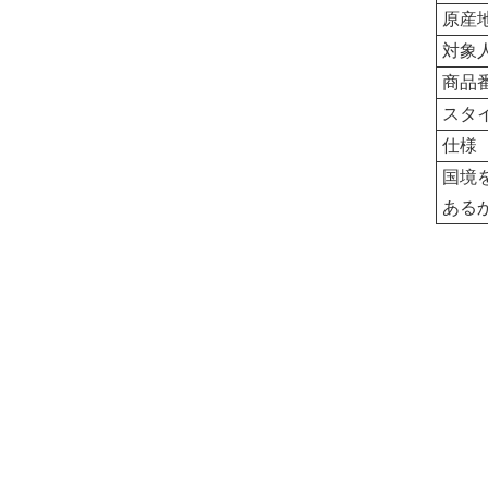
原産
対象
商品
スタ
仕様
国境
ある