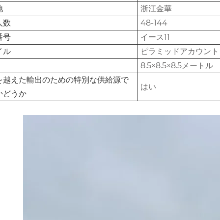
地
浙江金華
人数
48-144
番号
イース11
イル
ピラミッドアカウント
8.5×8.5×8.5メートル
を越えた輸出のための特別な供給源で
はい
かどうか