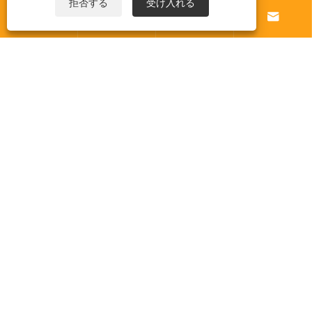
拒否する
受け入れる




革新的なホテル テント ソリューションがア
ウトドア ラグジュアリー ホスピタリティの
新たなトレンドをリード
もっと見る >>
私たちについて
製品
ニュース
お問い合わせ